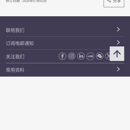
分享
修订日期 : 2026年07月02日
联络我们
订阅电邮通知
关注我们
常用资料
公开资料
无障碍浏览
年度整合开放数据计划（包含空间数据计划）
平等机会
私隐政策声明
保安资料
网页指南
使用条款及条件
符合万维网联盟有关无障碍网页设计指引中2A级别的要求
无障碍网页嘉许计划
香港品牌
防贪咨询服务(CPAS)
© 2026 年香港金融管理局。版权所有。