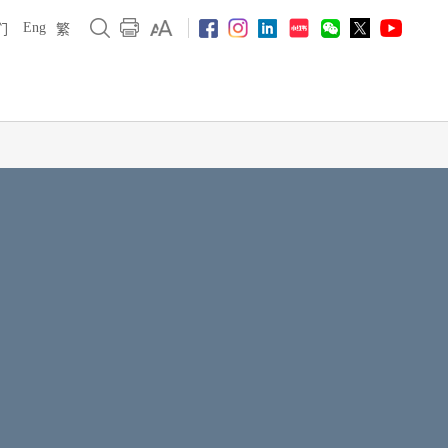
Eng
们
繁