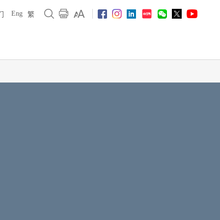
Eng
们
繁