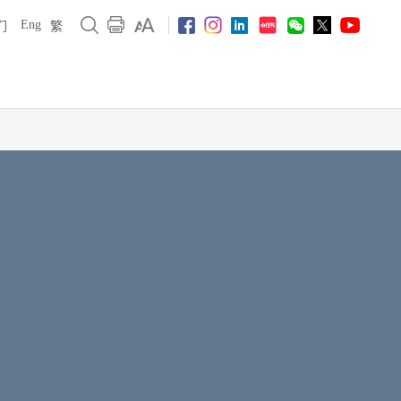
Eng
们
繁