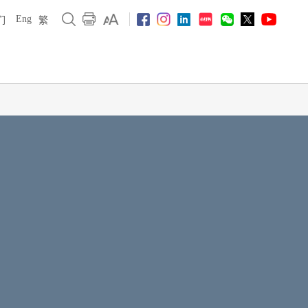
Eng
们
繁