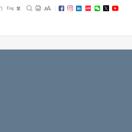
Eng
们
繁