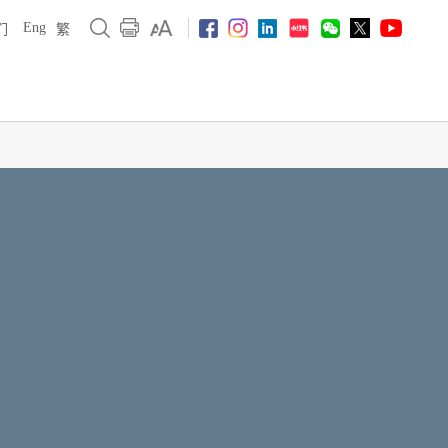
Eng
们
繁