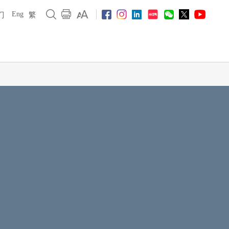
Eng
们
繁