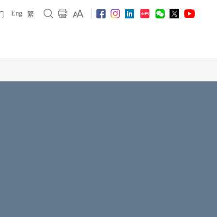
Eng
们
繁