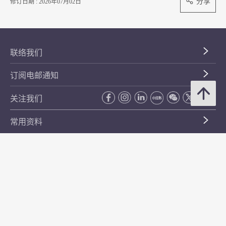
分享
修订日期 : 2026年07月02日
联络我们
订阅电邮通知
关注我们
常用资料
公开资料
无障碍浏览
年度整合开放数据计划（包含空间数据计划）
平等机会
私隐政策声明
保安资料
网页指南
使用条款及条件
符合万维网联盟有关无障碍网页设计指引中2A级别的要求
无障碍网页嘉许计划
香港品牌
防贪咨询服务(CPAS)
© 2026 年香港金融管理局。版权所有。