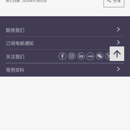
分享
修订日期 : 2026年07月02日
联络我们
订阅电邮通知
关注我们
常用资料
公开资料
无障碍浏览
年度整合开放数据计划（包含空间数据计划）
平等机会
私隐政策声明
保安资料
网页指南
使用条款及条件
符合万维网联盟有关无障碍网页设计指引中2A级别的要求
无障碍网页嘉许计划
香港品牌
防贪咨询服务(CPAS)
© 2026 年香港金融管理局。版权所有。