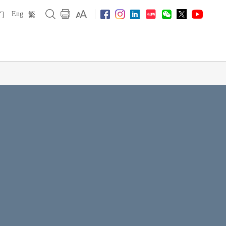
Eng
们
繁