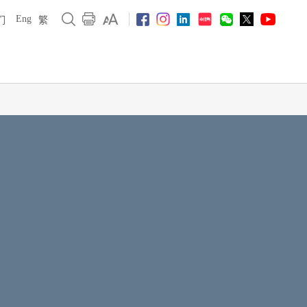
Eng
们
繁