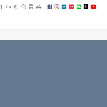
Eng
们
繁