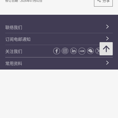
分享
修订日期 : 2026年07月02日
联络我们
订阅电邮通知
关注我们
常用资料
公开资料
无障碍浏览
年度整合开放数据计划（包含空间数据计划）
平等机会
私隐政策声明
保安资料
网页指南
使用条款及条件
符合万维网联盟有关无障碍网页设计指引中2A级别的要求
无障碍网页嘉许计划
香港品牌
防贪咨询服务(CPAS)
© 2026 年香港金融管理局。版权所有。