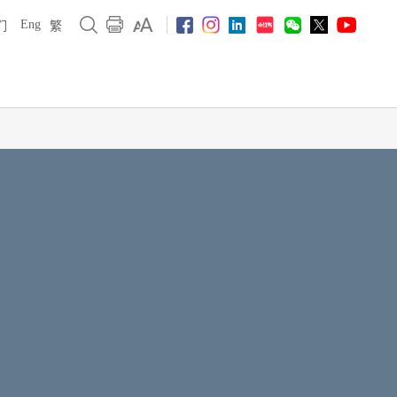
Eng
们
繁