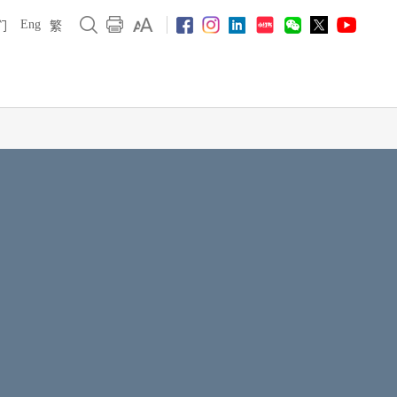
Eng
们
繁