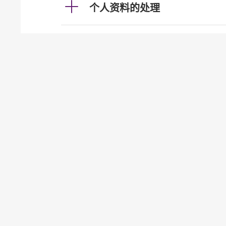
个人资料的处理
利率及汇率
投资服务
发牌事宜（认可机构证券业务
贷款
按揭
加强柜员机服务的保安措施