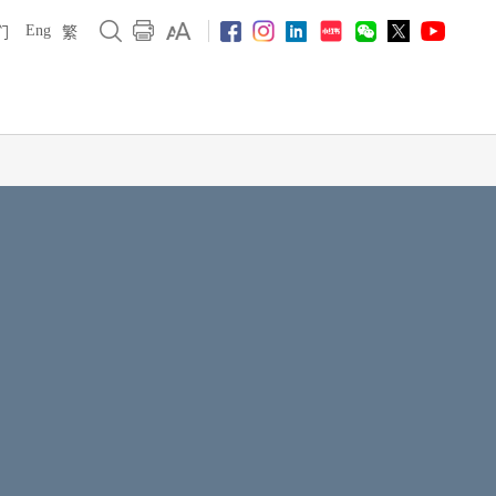
Eng
们
繁