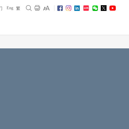
Eng
们
繁