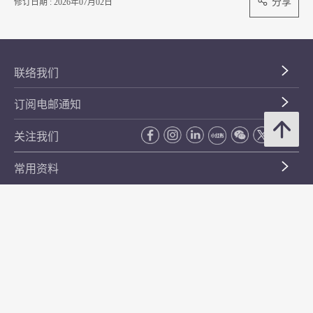
分享
修订日期 : 2026年07月02日
联络我们
订阅电邮通知
关注我们
常用资料
公开资料
无障碍浏览
年度整合开放数据计划（包含空间数据计划）
平等机会
私隐政策声明
保安资料
网页指南
使用条款及条件
符合万维网联盟有关无障碍网页设计指引中2A级别的要求
无障碍网页嘉许计划
香港品牌
防贪咨询服务(CPAS)
© 2026 年香港金融管理局。版权所有。