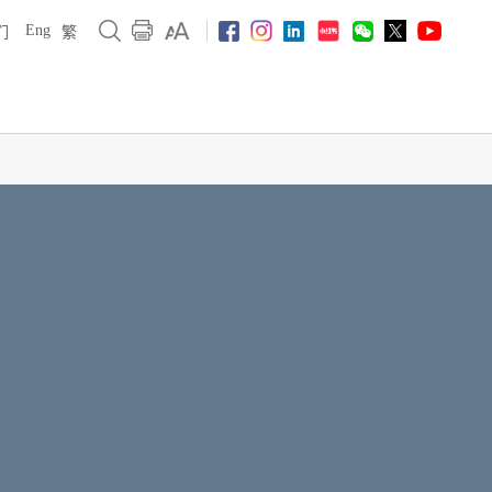
Eng
们
繁