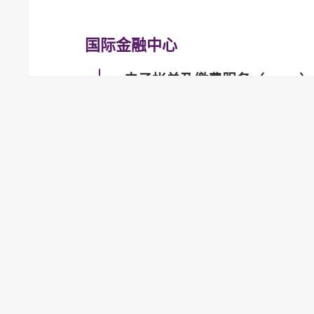
国际金融中心
电子帐单及缴费服务（EBPP）
电子支票
快速支付系统
金管局网站
金管局网站