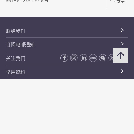
分享
修订日期 : 2026年07月02日
联络我们
订阅电邮通知
关注我们
常用资料
公开资料
无障碍浏览
年度整合开放数据计划（包含空间数据计划）
平等机会
私隐政策声明
保安资料
网页指南
使用条款及条件
符合万维网联盟有关无障碍网页设计指引中2A级别的要求
无障碍网页嘉许计划
香港品牌
防贪咨询服务(CPAS)
© 2026 年香港金融管理局。版权所有。