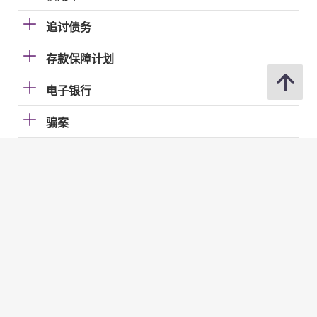
追讨债务
存款保障计划
电子银行
骗案
转帐
个人资料的处理
利率及汇率
投资服务
发牌事宜（认可机构证券业务员工）
贷款