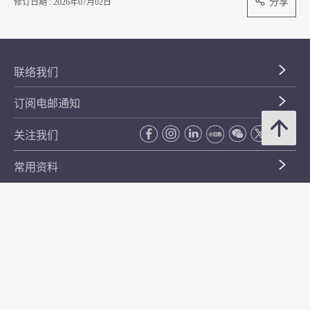
分享
修订日期 : 2026年07月02日
联络我们
订阅电邮通知
关注我们
常用资料
公开资料
无障碍浏览
年度整合开放数据计划（包含空间数据计划）
平等机会
私隐政策声明
保安资料
网页指南
使用条款及条件
符合万维网联盟有关无障碍网页设计指引中2A级别的要求
无障碍网页嘉许计划
香港品牌
防贪咨询服务(CPAS)
© 2026 年香港金融管理局。版权所有。