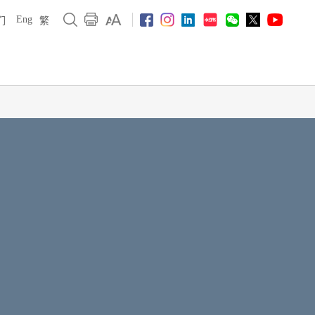
Eng
们
繁