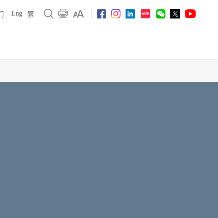
Eng
们
繁