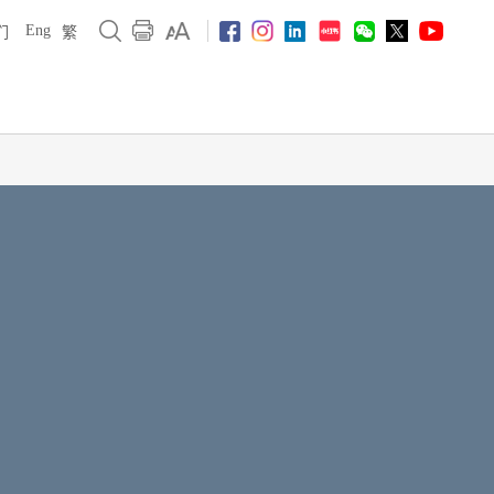
Eng
们
繁