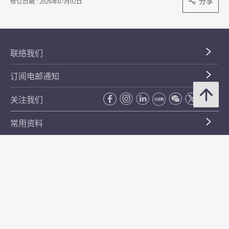
分享
修订日期 : 2026年07月02日
联络我们
订阅电邮通知
关注我们
常用资料
公开资料
无障碍浏览
年度整合开放数据计划（包含空间数据计划）
平等机会
私隐政策声明
保安资料
网页指南
使用条款及条件
符合万维网联盟有关无障碍网页设计指引中2A级别的要求
无障碍网页嘉许计划
香港品牌
防贪咨询服务(CPAS)
© 2026 年香港金融管理局。版权所有。