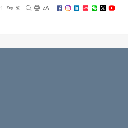
Eng
们
繁