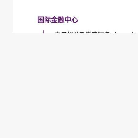
国际金融中心
电子帐单及缴费服务（EBPP）
电子支票
快速支付系统
金管局网站
金管局网站