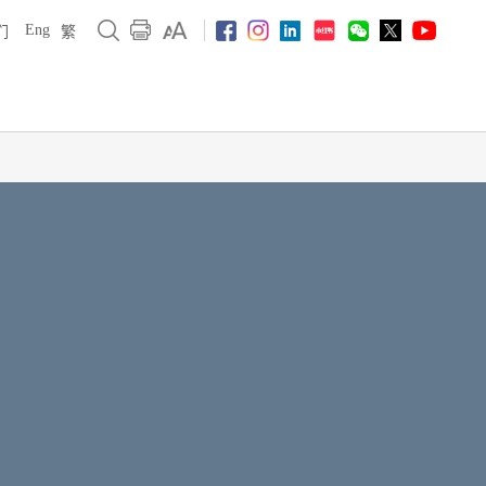
Eng
们
繁