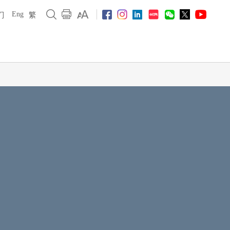
Eng
们
繁