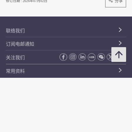
分享
修订日期 : 2026年07月02日
联络我们
订阅电邮通知
关注我们
常用资料
公开资料
无障碍浏览
年度整合开放数据计划（包含空间数据计划）
平等机会
私隐政策声明
保安资料
网页指南
使用条款及条件
符合万维网联盟有关无障碍网页设计指引中2A级别的要求
无障碍网页嘉许计划
香港品牌
防贪咨询服务(CPAS)
© 2026 年香港金融管理局。版权所有。