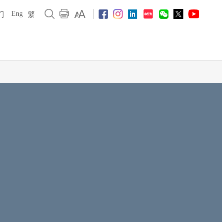
Eng
们
繁