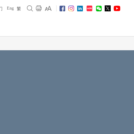
Eng
们
繁