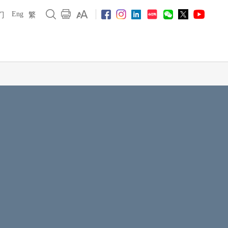
Eng
们
繁