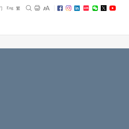
Eng
们
繁