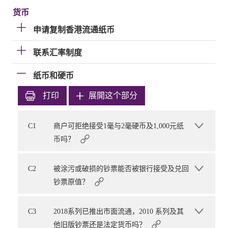
货币
申请复制香港流通纸币
联系汇率制度
纸币和硬币
打印
展開这个部分
C1
商户可拒绝接受1毫与2毫硬币及1,000元纸
币吗？
C2
被涂污或破损的钞票能否被银行接受及兑回
钞票原值？
C3
2018系列已推出市面流通，2010 系列及其
他旧版钞票还是法定货币吗？