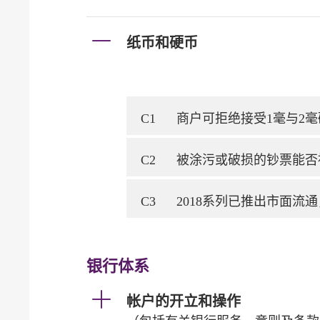
纸币和硬币
C1
商户可拒绝接受1毫与2毫硬
C2
被涂污或破损的钞票能否
C3
2018系列已推出市面流
银行体系
帐户的开立和操作