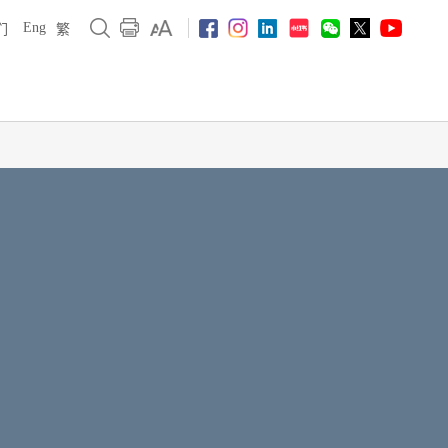
Eng
们
繁