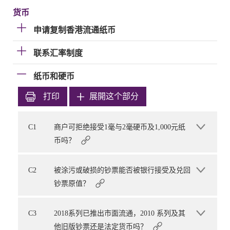
货币
申请复制香港流通纸币
联系汇率制度
纸币和硬币
打印
展開这个部分
C1
商户可拒绝接受1毫与2毫硬币及1,000元纸
币吗？
C2
被涂污或破损的钞票能否被银行接受及兑回
钞票原值？
C3
2018系列已推出市面流通，2010 系列及其
他旧版钞票还是法定货币吗？