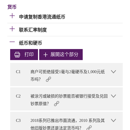
货币
申请复制香港流通纸币
联系汇率制度
纸币和硬币
打印
展開这个部分
C1
商户可拒绝接受1毫与2毫硬币及1,000元纸
币吗？
C2
被涂污或破损的钞票能否被银行接受及兑回
钞票原值？
C3
2018系列已推出市面流通，2010 系列及其
他旧版钞票还是法定货币吗？