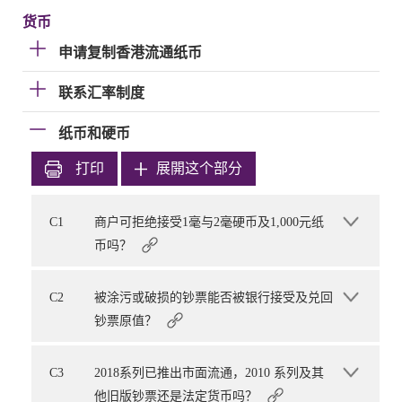
货币
申请复制香港流通纸币
联系汇率制度
纸币和硬币
打印
展開这个部分
C1
商户可拒绝接受1毫与2毫硬币及1,000元纸
币吗？
C2
被涂污或破损的钞票能否被银行接受及兑回
钞票原值？
C3
2018系列已推出市面流通，2010 系列及其
他旧版钞票还是法定货币吗？