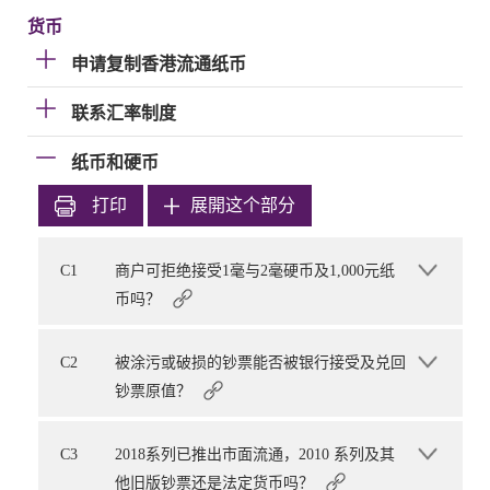
货币
申请复制香港流通纸币
联系汇率制度
纸币和硬币
打印
展開这个部分
C1
商户可拒绝接受1毫与2毫硬币及1,000元纸
币吗？
C2
被涂污或破损的钞票能否被银行接受及兑回
钞票原值？
C3
2018系列已推出市面流通，2010 系列及其
他旧版钞票还是法定货币吗？