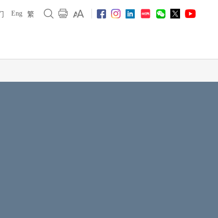
Eng
们
繁