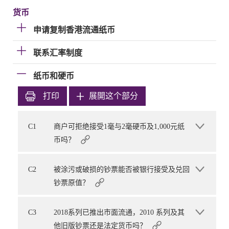
货币
申请复制香港流通纸币
联系汇率制度
纸币和硬币
打印
展開这个部分
C1
商户可拒绝接受1毫与2毫硬币及1,000元纸
币吗？
C2
被涂污或破损的钞票能否被银行接受及兑回
钞票原值？
C3
2018系列已推出市面流通，2010 系列及其
他旧版钞票还是法定货币吗？