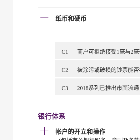
纸币和硬币
C1
商户可拒绝接受1毫与2毫硬
C2
被涂污或破损的钞票能否
C3
2018系列已推出市面流
银行体系
帐户的开立和操作