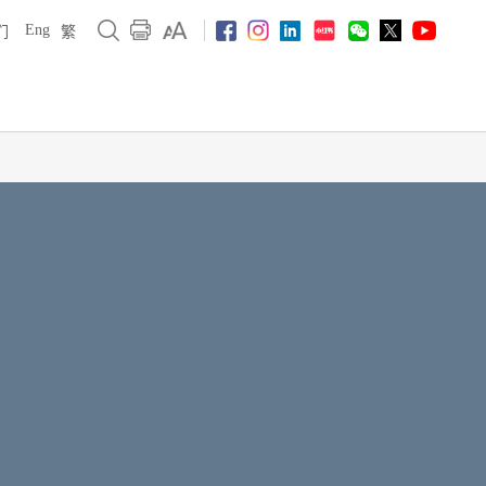
Eng
们
繁