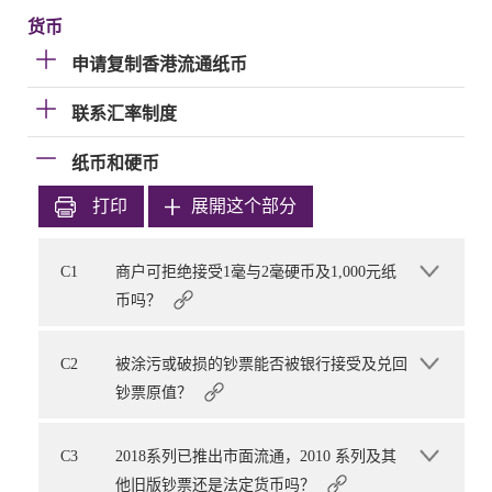
货币
申请复制香港流通纸币
联系汇率制度
纸币和硬币
打印
展開这个部分
C1
商户可拒绝接受1毫与2毫硬币及1,000元纸
币吗？
C2
被涂污或破损的钞票能否被银行接受及兑回
钞票原值？
C3
2018系列已推出市面流通，2010 系列及其
他旧版钞票还是法定货币吗？