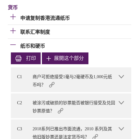
货币
申请复制香港流通纸币
联系汇率制度
纸币和硬币
打印
展開这个部分
C1
商户可拒绝接受1毫与2毫硬币及1,000元纸
币吗？
C2
被涂污或破损的钞票能否被银行接受及兑回
钞票原值？
C3
2018系列已推出市面流通，2010 系列及其
他旧版钞票还是法定货币吗？