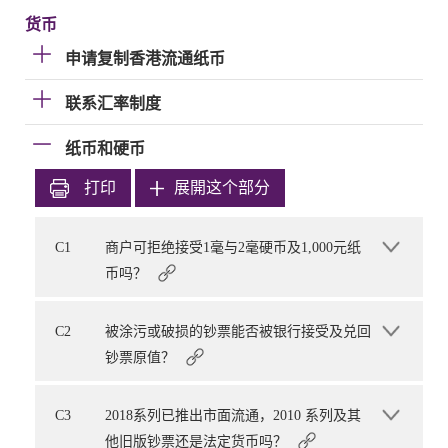
货币
申请复制香港流通纸币
联系汇率制度
纸币和硬币
打印
展開这个部分
C1
商户可拒绝接受1毫与2毫硬币及1,000元纸
币吗？
C2
被涂污或破损的钞票能否被银行接受及兑回
钞票原值？
C3
2018系列已推出市面流通，2010 系列及其
他旧版钞票还是法定货币吗？