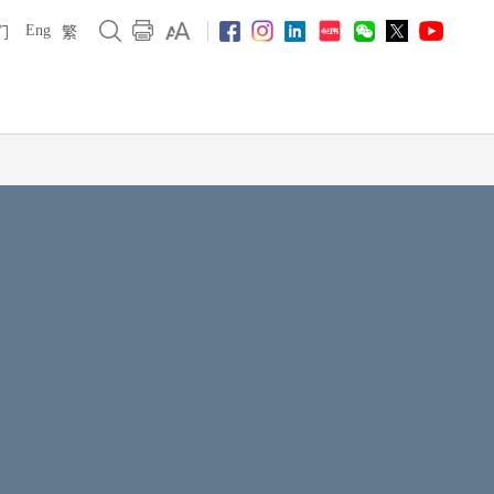
Eng
们
繁