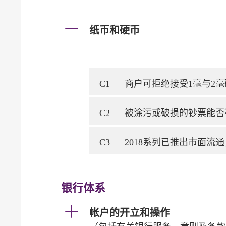
纸币和硬币
C1
商户可拒绝接受1毫与2毫硬
C2
被涂污或破损的钞票能否
C3
2018系列已推出市面流
银行体系
帐户的开立和操作