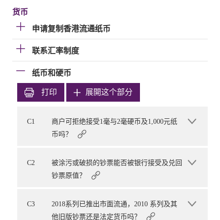
货币
申请复制香港流通纸币
联系汇率制度
纸币和硬币
打印
展開这个部分
C1
商户可拒绝接受1毫与2毫硬币及1,000元纸
币吗？
C2
被涂污或破损的钞票能否被银行接受及兑回
钞票原值？
C3
2018系列已推出市面流通，2010 系列及其
他旧版钞票还是法定货币吗？